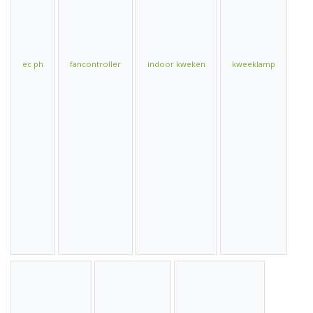
ec ph
fancontroller
indoor kweken
kweeklamp