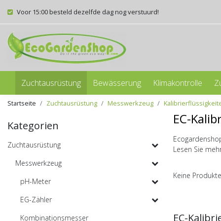
Voor 15:00 besteld dezelfde dag nog verstuurd!
Zuchtausrüstung
Bewässerung
Klimakontrolle
Z
Startseite
Zuchtausrüstung
Messwerkzeug
Kalibrierflüssigkeit
EC-Kalibr
Kategorien
Ecogardenshop v
Zuchtausrüstung
Lesen Sie mehr
Messwerkzeug
Keine Produkte
pH-Meter
EG-Zähler
EC-Kalibri
Kombinationsmesser