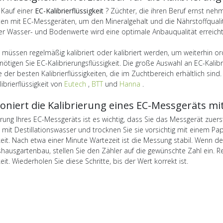
 Kauf einer
EC-Kalibrierflüssigkeit
? Züchter, die ihren Beruf ernst nehme
ten mit EC-Messgeräten, um den Mineralgehalt und die Nährstoffqualit
r Wasser- und Bodenwerte wird eine optimale Anbauqualität erreicht
müssen regelmäßig kalibriert oder kalibriert werden, um weiterhin or
ötigen Sie EC-Kalibrierungsflüssigkeit. Die große Auswahl an EC-Kali
e der besten Kalibrierflüssigkeiten, die im Zuchtbereich erhältlich sind.
librierflüssigkeit von
Eutech
,
BTT
und
Hanna
.
oniert die Kalibrierung eines EC-Messgeräts mit 
erung Ihres EC-Messgeräts ist es wichtig, dass Sie das Messgerät zuer
 mit Destillationswasser und trocknen Sie sie vorsichtig mit einem Pap
igkeit. Nach etwa einer Minute Wartezeit ist die Messung stabil. Wenn
ausgartenbau, stellen Sie den Zähler auf die gewünschte Zahl ein. Rei
keit. Wiederholen Sie diese Schritte, bis der Wert korrekt ist.