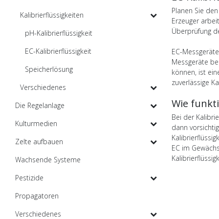
Planen Sie den
Kalibrierflüssigkeiten
Erzeuger arbei
Überprüfung de
pH-Kalibrierflüssigkeit
EC-Kalibrierflüssigkeit
EC-Messgeräte 
Messgeräte ben
Speicherlösung
können, ist ein
zuverlässige Ka
Verschiedenes
Wie funkti
Die Regelanlage
Bei der Kalibri
Kulturmedien
dann vorsichtig
Kalibrierflüss
Zelte aufbauen
EC im Gewächsh
Kalibrierflüssig
Wachsende Systeme
Pestizide
Propagatoren
Verschiedenes