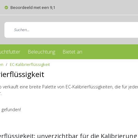
Beoordeeld met een 9,1
uchtfutter
Beleuchtung
Bietet an
en
EC-Kalibrierflüssigkeit
ierflüssigkeit
erkauft eine breite Palette von EC-Kalibrierflüssigkeiten, die für jed
.
 gefunden!
erflüssigkeit: unverzichtbar für die Kalibrierun