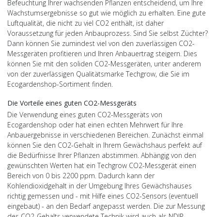
Befeuchtung Ihrer wachsenden Pflanzen entscheidend, um Ihre
Wachstumsergebnisse so gut wie möglich zu erhalten. Eine gute
Luftqualität, die nicht zu viel CO2 enthält, ist daher
Voraussetzung für jeden Anbauprozess. Sind Sie selbst Züchter?
Dann können Sie zumindest viel von den zuverlässigen CO2-
Messgeräten profitieren und Ihren Anbauertrag steigern. Dies
können Sie mit den soliden CO2-Messgeräten, unter anderem
von der zuverlässigen Qualitätsmarke Techgrow, die Sie im
Ecogardenshop-Sortiment finden.
Die Vorteile eines guten CO2-Messgeräts
Die Verwendung eines guten CO2-Messgeräts von
Ecogardenshop oder hat einen echten Mehrwert für Ihre
Anbauergebnisse in verschiedenen Bereichen. Zunächst einmal
können Sie den CO2-Gehalt in Ihrem Gewächshaus perfekt auf
die Bedürfnisse Ihrer Pflanzen abstimmen. Abhängig von den
gewünschten Werten hat ein Techgrow CO2-Messgerät einen
Bereich von 0 bis 2200 ppm. Dadurch kann der
Kohlendioxidgehalt in der Umgebung Ihres Gewächshauses
richtig gemessen und - mit Hilfe eines CO2-Sensors (eventuell
eingebaut) - an den Bedarf angepasst werden. Die zur Messung
des CO2-Gehalts verwendete Technik wird auch als NDIR-