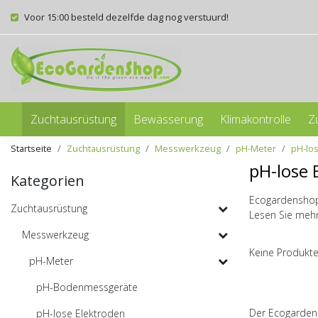
Voor 15:00 besteld dezelfde dag nog verstuurd!
Zuchtausrüstung
Bewässerung
Klimakontrolle
Z
Startseite
Zuchtausrüstung
Messwerkzeug
pH-Meter
pH-lo
pH-lose 
Kategorien
Ecogardenshop 
Zuchtausrüstung
Lesen Sie mehr
Messwerkzeug
Keine Produkte
pH-Meter
pH-Bodenmessgeräte
Der Ecogardens
pH-lose Elektroden