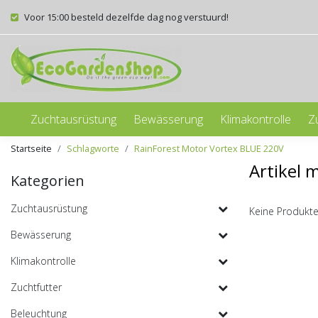
Voor 15:00 besteld dezelfde dag nog verstuurd!
Zuchtausrüstung
Bewässerung
Klimakontrolle
Z
Startseite
Schlagworte
RainForest Motor Vortex BLUE 220V
Artikel 
Kategorien
Zuchtausrüstung
Keine Produkte
Bewässerung
Klimakontrolle
Zuchtfutter
Beleuchtung