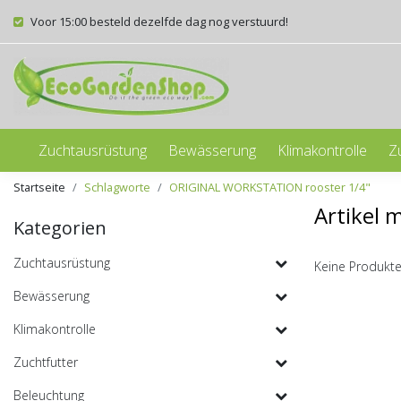
Voor 15:00 besteld dezelfde dag nog verstuurd!
Zuchtausrüstung
Bewässerung
Klimakontrolle
Z
Startseite
Schlagworte
ORIGINAL WORKSTATION rooster 1/4"
Artikel 
Kategorien
Zuchtausrüstung
Keine Produkte
Bewässerung
Klimakontrolle
Zuchtfutter
Beleuchtung