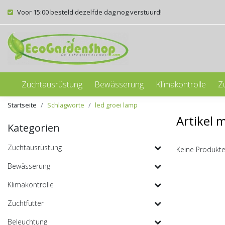
Voor 15:00 besteld dezelfde dag nog verstuurd!
Zuchtausrüstung
Bewässerung
Klimakontrolle
Z
Startseite
Schlagworte
led groei lamp
Artikel 
Kategorien
Zuchtausrüstung
Keine Produkte
Bewässerung
Klimakontrolle
Zuchtfutter
Beleuchtung