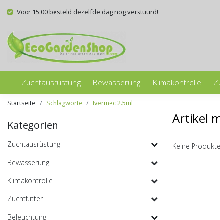
Voor 15:00 besteld dezelfde dag nog verstuurd!
Zuchtausrüstung
Bewässerung
Klimakontrolle
Z
Startseite
Schlagworte
Ivermec 2.5ml
Artikel 
Kategorien
Zuchtausrüstung
Keine Produkte
Bewässerung
Klimakontrolle
Zuchtfutter
Beleuchtung