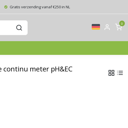
Gratis verzending vanaf €250 in NL
0
e continu meter pH&EC