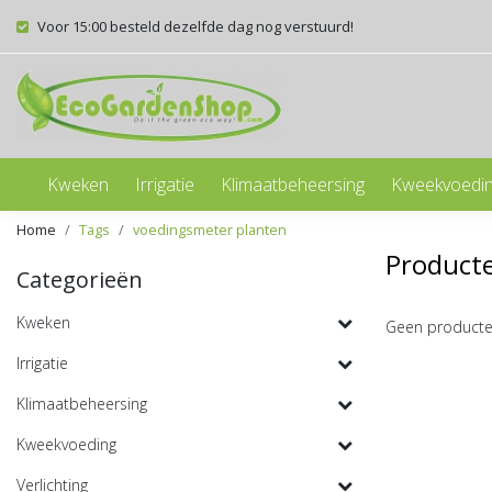
Voor 15:00 besteld dezelfde dag nog verstuurd!
Kweken
Irrigatie
Klimaatbeheersing
Kweekvoedi
Home
Tags
voedingsmeter planten
Product
Categorieën
Kweken
Geen producte
Irrigatie
Klimaatbeheersing
Kweekvoeding
Verlichting