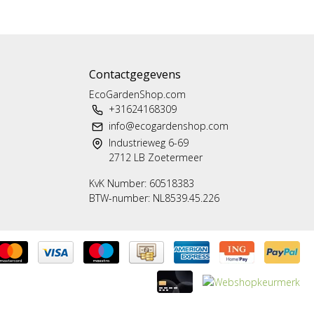
Contactgegevens
EcoGardenShop.com
+31624168309
info@ecogardenshop.com
Industrieweg 6-69
2712 LB Zoetermeer
KvK Number: 60518383
BTW-number: NL8539.45.226