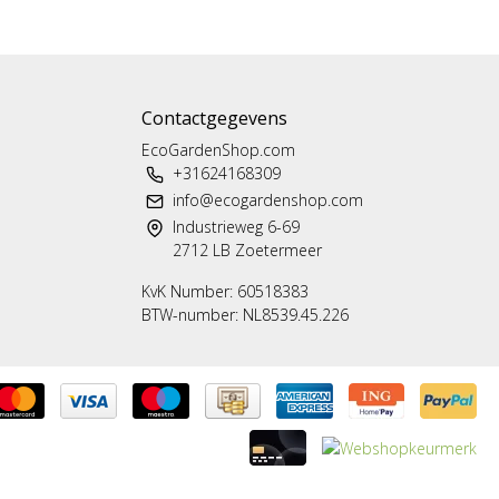
Contactgegevens
EcoGardenShop.com
+31624168309
info@ecogardenshop.com
Industrieweg 6-69
2712 LB Zoetermeer
KvK Number: 60518383
BTW-number: NL8539.45.226