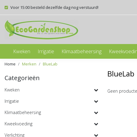
Voor 15:00 besteld dezelfde dag nog verstuurd!
Kweken
Irrigatie
Klimaatbeheersing
Kweekvoedi
Home
Merken
BlueLab
BlueLab
Categorieën
Kweken
Geen producte
Irrigatie
Klimaatbeheersing
Kweekvoeding
Verlichting