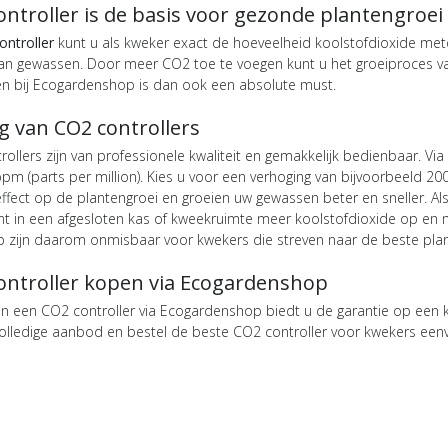
ntroller is de basis voor gezonde plantengroei
ontroller
kunt u als kweker exact de hoeveelheid koolstofdioxide mete
an gewassen. Door meer CO2 toe te voegen kunt u het groeiproces v
en bij Ecogardenshop is dan ook een absolute must.
g van CO2 controllers
llers zijn van professionele kwaliteit en gemakkelijk bedienbaar. Via
pm (parts per million). Kies u voor een verhoging van bijvoorbeeld 20
effect op de plantengroei en groeien uw gewassen beter en sneller. Al
t in een afgesloten kas of kweekruimte meer koolstofdioxide op en 
zijn daarom onmisbaar voor kwekers die streven naar de beste plan
ontroller kopen via Ecogardenshop
 een CO2 controller via Ecogardenshop biedt u de garantie op een k
volledige aanbod en bestel de beste CO2 controller voor kwekers eenv