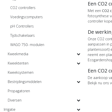
Een CO2 co
CO2 controllers
Met een
CO2 c
fotosynthese v
Voedingscomputers
controller kop
pH Controllers
De werkin
Tijdschakelaars
Onze CO2 contro
aanpassen in p
WAGO 750- modulen
plantensoort) 
Kweekmedia
neemt een plan
Ecogardenshop 
Kweektenten
Een CO2 c
Kweeksystemen
De aankoop van
Bestrijdingsmiddelen
Bekijk nu ons 
Propagatoren
Diversen
Irrigatie