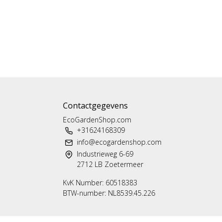
Contactgegevens
EcoGardenShop.com
+31624168309
info@ecogardenshop.com
Industrieweg 6-69
2712 LB Zoetermeer
KvK Number: 60518383
BTW-number: NL8539.45.226