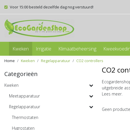
Voor 15:00 besteld dezelfde dag nog verstuurd!
Kweken
Irrigatie
Klimaatbeheersing
Kweekvoedi
Home
Kweken
Regelapparatuur
CO2 controllers
CO2 cont
Categorieën
Ecogardenshop 
Kweken
uitgebreide as
Lees meer.
Meetapparatuur
Regelapparatuur
Geen producte
Thermostaten
Hygrostaten