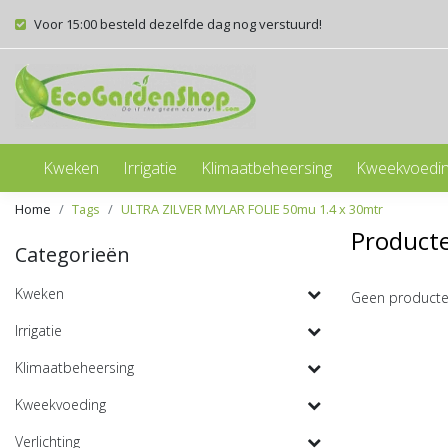
Voor 15:00 besteld dezelfde dag nog verstuurd!
Kweken
Irrigatie
Klimaatbeheersing
Kweekvoedi
Home
Tags
ULTRA ZILVER MYLAR FOLIE 50mu 1.4 x 30mtr
Product
Categorieën
Kweken
Geen producte
Irrigatie
Klimaatbeheersing
Kweekvoeding
Verlichting