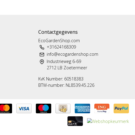
Contactgegevens
EcoGardenShop.com
+31624168309
info@ecogardenshop.com
Industrieweg 6-69
2712 LB Zoetermeer
KvK Number: 60518383
BTW-number: NL8539.45.226