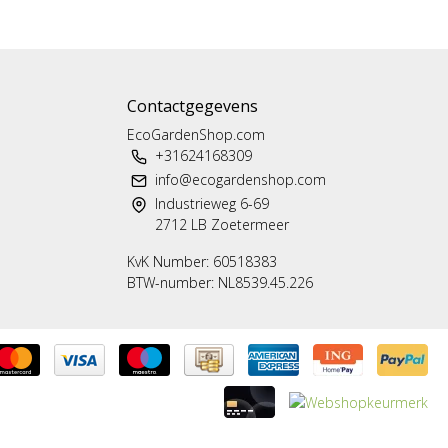
Contactgegevens
EcoGardenShop.com
+31624168309
info@ecogardenshop.com
Industrieweg 6-69
2712 LB Zoetermeer
KvK Number: 60518383
BTW-number: NL8539.45.226