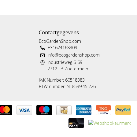
Contactgegevens
EcoGardenShop.com
+31624168309
info@ecogardenshop.com
Industrieweg 6-69
2712 LB Zoetermeer
KvK Number: 60518383
BTW-number: NL8539.45.226