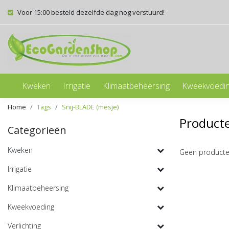
Voor 15:00 besteld dezelfde dag nog verstuurd!
Kweken
Irrigatie
Klimaatbeheersing
Kweekvoedi
Home
Tags
Snij-BLADE (mesje)
Producte
Categorieën
Kweken
Geen producte
Irrigatie
Klimaatbeheersing
Kweekvoeding
Verlichting