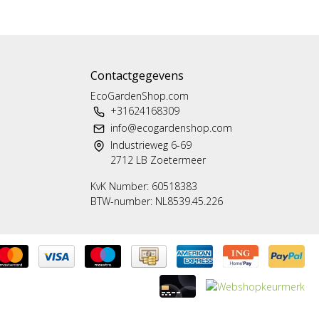
Contactgegevens
EcoGardenShop.com
+31624168309
info@ecogardenshop.com
Industrieweg 6-69
2712 LB Zoetermeer
KvK Number: 60518383
BTW-number: NL8539.45.226