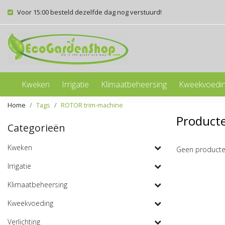
Voor 15:00 besteld dezelfde dag nog verstuurd!
Kweken
Irrigatie
Klimaatbeheersing
Kweekvoedi
Home
Tags
ROTOR trim-machine
Product
Categorieën
Kweken
Geen producte
Irrigatie
Klimaatbeheersing
Kweekvoeding
Verlichting