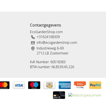
Contactgegevens
EcoGardenShop.com
+31624168309
info@ecogardenshop.com
Industrieweg 6-69
2712 LB Zoetermeer
KvK Number: 60518383
BTW-number: NL8539.45.226