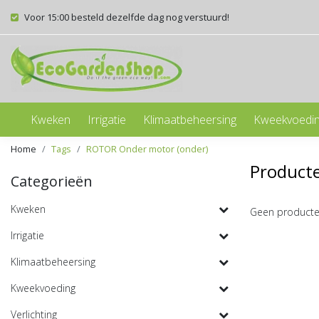
Voor 15:00 besteld dezelfde dag nog verstuurd!
Kweken
Irrigatie
Klimaatbeheersing
Kweekvoedi
Home
Tags
ROTOR Onder motor (onder)
Product
Categorieën
Kweken
Geen producte
Irrigatie
Klimaatbeheersing
Kweekvoeding
Verlichting