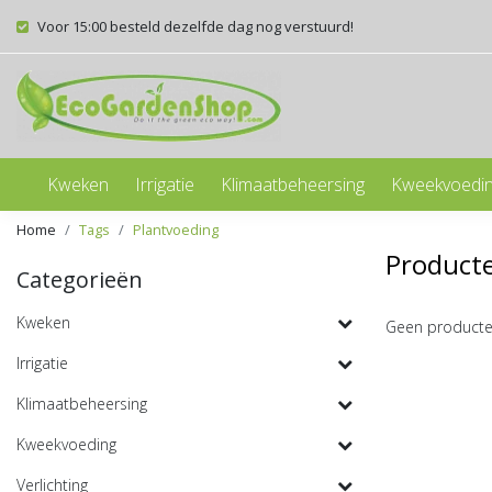
Voor 15:00 besteld dezelfde dag nog verstuurd!
Kweken
Irrigatie
Klimaatbeheersing
Kweekvoedi
Home
Tags
Plantvoeding
Product
Categorieën
Kweken
Geen producte
Irrigatie
Klimaatbeheersing
Kweekvoeding
Verlichting