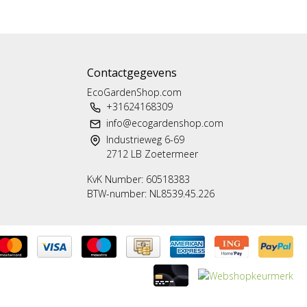
Contactgegevens
EcoGardenShop.com
+31624168309
info@ecogardenshop.com
Industrieweg 6-69
2712 LB Zoetermeer
KvK Number: 60518383
BTW-number: NL8539.45.226