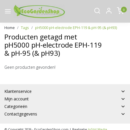
0
Home
Tags
pH5000 pH-electrode EPH-119 & pH-95 (& pH93)
Producten getagd met
pH5000 pH-electrode EPH-119
& pH-95 (& pH93)
Geen producten gevonden!
Klantenservice
Mijn account
Categorieën
Contactgegevens
© Copyright 2026 - EcoGardenShop.com | Realisatie
InStijl Media