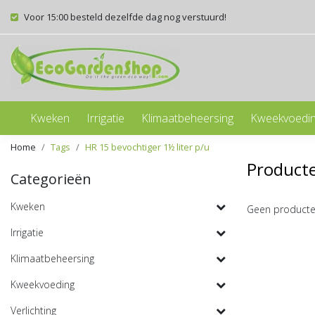
Voor 15:00 besteld dezelfde dag nog verstuurd!
Kweken
Irrigatie
Klimaatbeheersing
Kweekvoedi
Home
Tags
HR 15 bevochtiger 1½ liter p/u
Producte
Categorieën
Kweken
Geen producte
Irrigatie
Klimaatbeheersing
Kweekvoeding
Verlichting