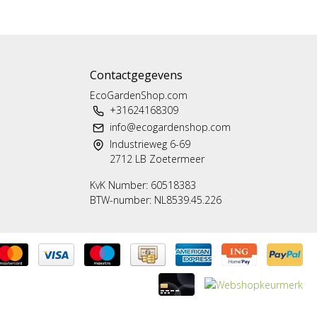
Contactgegevens
EcoGardenShop.com
+31624168309
info@ecogardenshop.com
Industrieweg 6-69
2712 LB Zoetermeer
KvK Number: 60518383
BTW-number: NL8539.45.226