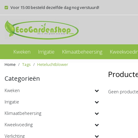
Voor 15:00 besteld dezelfde dag nog verstuurd!
Kweken
Irrigatie
Klimaatbeheersing
Kweekvoedi
Home
Tags
Heteluchtblower
Product
Categorieën
Kweken
Geen producte
Irrigatie
Klimaatbeheersing
Kweekvoeding
Verlichting