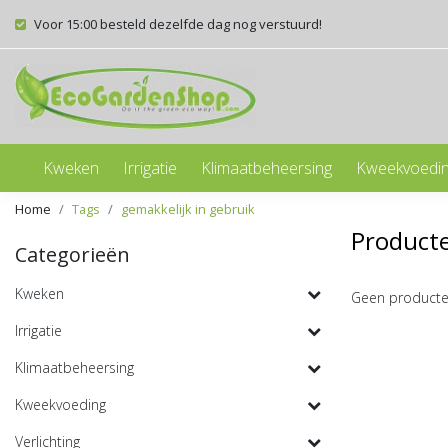
Voor 15:00 besteld dezelfde dag nog verstuurd!
Kweken
Irrigatie
Klimaatbeheersing
Kweekvoedi
Home
Tags
gemakkelijk in gebruik
Producte
Categorieën
Kweken
Geen producte
Irrigatie
Klimaatbeheersing
Kweekvoeding
Verlichting