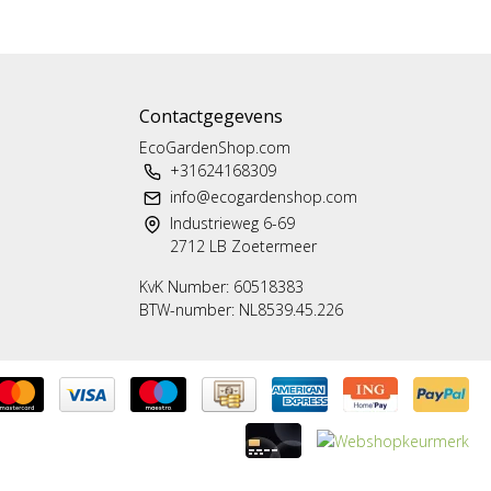
Contactgegevens
EcoGardenShop.com
+31624168309
info@ecogardenshop.com
Industrieweg 6-69
2712 LB Zoetermeer
KvK Number: 60518383
BTW-number: NL8539.45.226