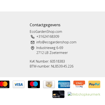
Contactgegevens
EcoGardenShop.com
+31624168309
info@ecogardenshop.com
Industrieweg 6-69
2712 LB Zoetermeer
KvK Number: 60518383
BTW-number: NL8539.45.226