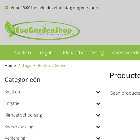
Voor 15:00 besteld dezelfde dag nog verstuurd!
Kweken
Irrigatie
Klimaatbeheersing
Kweekvoedi
Home
Tags
BioSevia Grow
Product
Categorieën
Kweken
Geen producte
Irrigatie
Klimaatbeheersing
Kweekvoeding
Verlichting