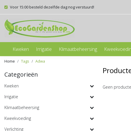
Voor 15:00 besteld dezelfde dag nog verstuurd!
Kweken
Irrigatie
Klimaatbeheersing
Kweekvoedi
Home
Tags
Adwa
Product
Categorieën
Kweken
Geen producte
Irrigatie
Klimaatbeheersing
Kweekvoeding
Verlichting