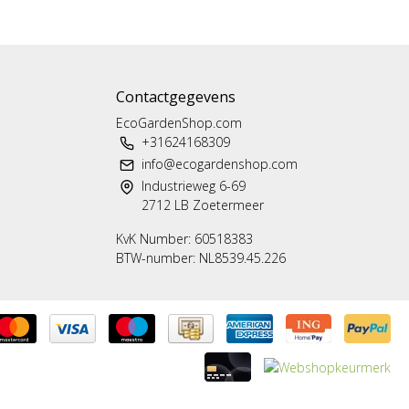
Contactgegevens
EcoGardenShop.com
+31624168309
info@ecogardenshop.com
Industrieweg 6-69
2712 LB Zoetermeer
KvK Number: 60518383
BTW-number: NL8539.45.226