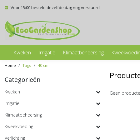
Voor 15:00 besteld dezelfde dag nog verstuurd!
Kweken
Irrigatie
Klimaatbeheersing
Kweekvoedi
Home
Tags
40 cm
Product
Categorieën
Kweken
Geen producte
Irrigatie
Klimaatbeheersing
Kweekvoeding
Verlichting