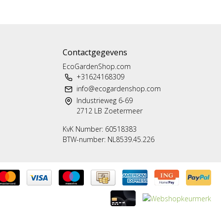
Contactgegevens
EcoGardenShop.com
+31624168309
info@ecogardenshop.com
Industrieweg 6-69
2712 LB Zoetermeer
KvK Number: 60518383
BTW-number: NL8539.45.226