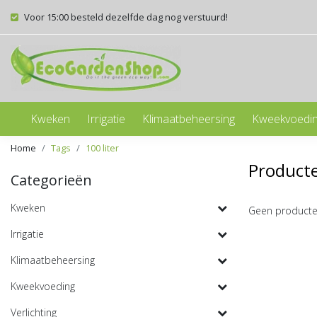
Voor 15:00 besteld dezelfde dag nog verstuurd!
Kweken
Irrigatie
Klimaatbeheersing
Kweekvoedi
Home
Tags
100 liter
Producte
Categorieën
Kweken
Geen producte
Irrigatie
Klimaatbeheersing
Kweekvoeding
Verlichting