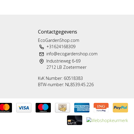
Contactgegevens
EcoGardenShop.com
+31624168309
info@ecogardenshop.com
Industrieweg 6-69
2712 LB Zoetermeer
KvK Number: 60518383
BTW-number: NL8539.45.226