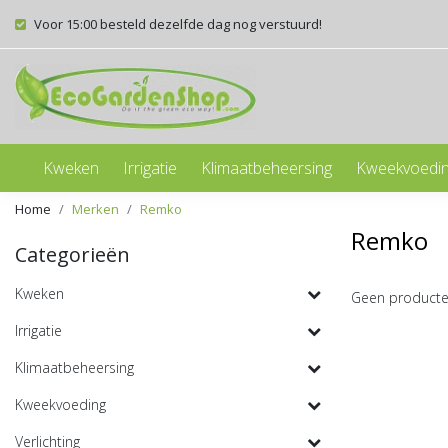
Voor 15:00 besteld dezelfde dag nog verstuurd!
Kweken
Irrigatie
Klimaatbeheersing
Kweekvoedi
Home
Merken
Remko
Remko
Categorieën
Kweken
Geen producte
Irrigatie
Klimaatbeheersing
Kweekvoeding
Verlichting