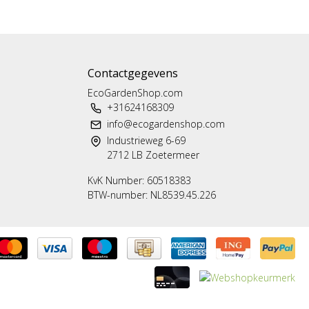
Contactgegevens
EcoGardenShop.com
+31624168309
info@ecogardenshop.com
Industrieweg 6-69
2712 LB Zoetermeer
KvK Number: 60518383
BTW-number: NL8539.45.226