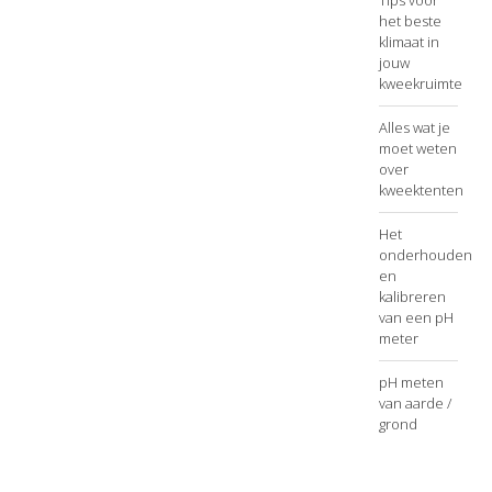
Tips voor
het beste
klimaat in
jouw
kweekruimte
Alles wat je
moet weten
over
kweektenten
Het
onderhouden
en
kalibreren
van een pH
meter
pH meten
van aarde /
grond