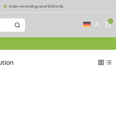
Gratis verzending vanaf €250 in NL
0
ution