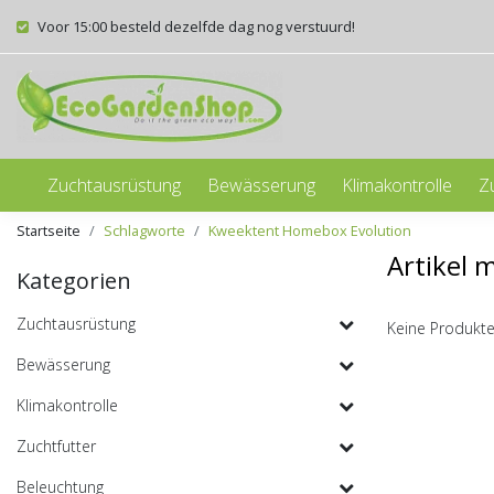
Voor 15:00 besteld dezelfde dag nog verstuurd!
Zuchtausrüstung
Bewässerung
Klimakontrolle
Z
Startseite
Schlagworte
Kweektent Homebox Evolution
Artikel 
Kategorien
Zuchtausrüstung
Keine Produkte
Bewässerung
Klimakontrolle
Zuchtfutter
Beleuchtung